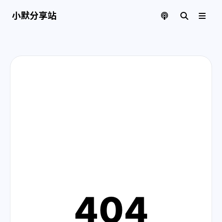
小默分享站 | 页面找不到啦
小默分享站
404